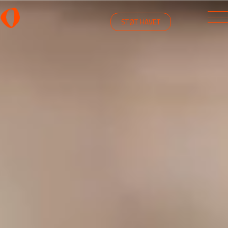
STØT HAVET