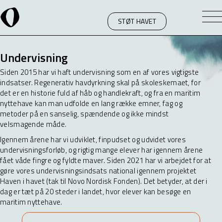
STØT HAVET
Undervisning
Siden 2015 har vi haft undervisning som en af vores vigtigste
indsatser. Regenerativ havdyrkning skal på skoleskemaet, for
det er en historie fuld af håb og handlekraft, og fra en maritim
nyttehave kan man udfolde en lang række emner, fag og
metoder på en sanselig, spændende og ikke mindst
velsmagende måde.
Igennem årene har vi udviklet, finpudset og udvidet vores
undervisningsforløb, og rigtig mange elever har igennem årene
fået våde fingre og fyldte maver. Siden 2021 har vi arbejdet for at
gøre vores undervisningsindsats national igennem projektet
Haven i havet (tak til Novo Nordisk Fonden). Det betyder, at der i
dag er tæt på 20 steder i landet, hvor elever kan besøge en
maritim nyttehave.