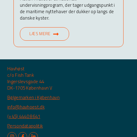
undervisningprogram, der tager udgangspunkt i
de maritime nyttehaver der dukker op langs de
danske kyster.
LÆS MERE
Havhøst
c/o Fish Tank
Ingerslevsgade 44
DK-1705 København V
Bølgemarken i København
info@havhoest.dk
(+45) 4440 8641
Persondatapolitik