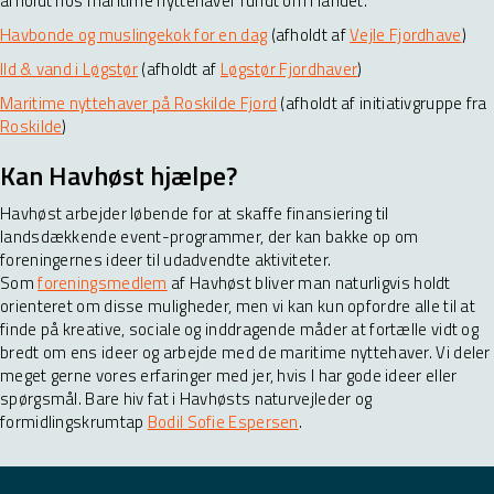
afholdt hos maritime nyttehaver rundt om i landet.
Havbonde og muslingekok for en dag
(afholdt af
Vejle Fjordhave
)
Ild & vand i Løgstør
(afholdt af
Løgstør Fjordhaver
)
Maritime nyttehaver på Roskilde Fjord
(afholdt af initiativgruppe fra
Roskilde
)
Kan Havhøst hjælpe?
Havhøst arbejder løbende for at skaffe finansiering til
landsdækkende event-programmer, der kan bakke op om
foreningernes ideer til udadvendte aktiviteter.
Som
foreningsmedlem
af Havhøst bliver man naturligvis holdt
orienteret om disse muligheder, men vi kan kun opfordre alle til at
finde på kreative, sociale og inddragende måder at fortælle vidt og
bredt om ens ideer og arbejde med de maritime nyttehaver. Vi deler
meget gerne vores erfaringer med jer, hvis I har gode ideer eller
spørgsmål. Bare hiv fat i Havhøsts naturvejleder og
formidlingskrumtap
Bodil Sofie Espersen
.