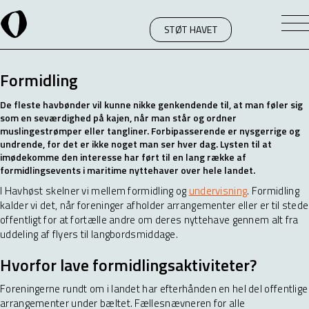
STØT HAVET
Formidling
De fleste havbønder vil kunne nikke genkendende til, at man føler sig
som en seværdighed på kajen, når man står og ordner
muslingestrømper eller tangliner. Forbipasserende er nysgerrige og
undrende, for det er ikke noget man ser hver dag. Lysten til at
imødekomme den interesse har ført til en lang række af
formidlingsevents i maritime nyttehaver over hele landet.
I Havhøst skelner vi mellem formidling og
undervisning
. Formidling
kalder vi det, når foreninger afholder arrangementer eller er til stede
offentligt for at fortælle andre om deres nyttehave gennem alt fra
uddeling af flyers til langbordsmiddage.
Hvorfor lave formidlingsaktiviteter?
Foreningerne rundt om i landet har efterhånden en hel del offentlige
arrangementer under bæltet. Fællesnævneren for alle