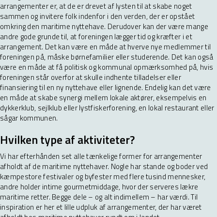
arrangementer er, at de er drevet af lysten til at skabe noget
sammen og invitere folk indenfor i den verden, der er opstået
omkring den maritime nyttehave. Derudover kan der være mange
andre gode grunde til, at foreningen lægger tid og kræfter i et
arrangement. Det kan være en måde at hverve nye medlemmer til
foreningen på, måske børnefamilier eller studerende. Det kan også
være en måde at få politisk og kommunal opmærksomhed på, hvis
foreningen står overfor at skulle indhente tilladelser eller
finansiering til en ny nyttehave eller lignende. Endelig kan det være
en måde at skabe synergi mellem lokale aktører, eksempelvis en
dykkerklub, sejlklub eller lystfiskerforening, en lokal restaurant eller
sågar kommunen.
Hvilken type af aktiviteter?
Vi har efterhånden set alle tænkelige former for arrangementer
afholdt af de maritime nyttehaver. Nogle har stande og boder ved
kæmpestore festivaler og byfester med flere tusind mennesker,
andre holder intime gourmetmiddage, hvor der serveres lækre
maritime retter. Begge dele – og alt indimellem – har værdi. Til
inspiration er her et lille udpluk af arrangementer, der har været