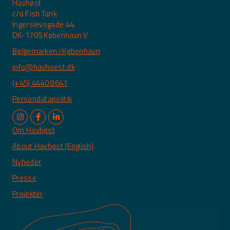
Havhøst
c/o Fish Tank
Ingerslevsgade 44
DK-1705 København V
Bølgemarken i København
info@havhoest.dk
(+45) 4440 8641
Persondatapolitik
Om Havhøst
About Havhøst (English)
Nyheder
Presse
Projekter