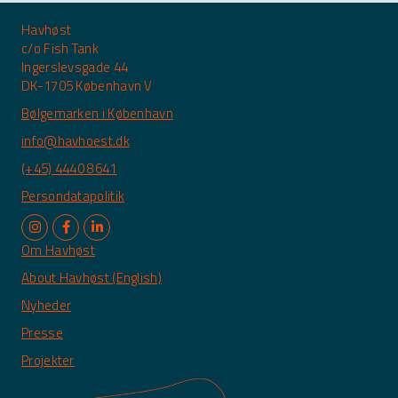
Havhøst
c/o Fish Tank
Ingerslevsgade 44
DK-1705 København V
Bølgemarken i København
info@havhoest.dk
(+45) 4440 8641
Persondatapolitik
Om Havhøst
About Havhøst (English)
Nyheder
Presse
Projekter