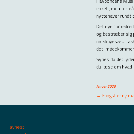
Havbondens Musli
enkelt, men formå
nyttehaver rundt 
Det nye forbedred
og bestræber sig 
muslingesæt. Takk
det imødekommer a
Synes du det lyde
du læse om hvad sæ
Januar 2020
Posts
← Fangst er ny ma
navig
Havhøst