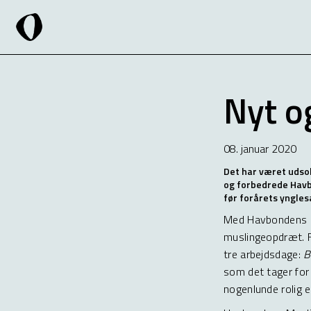
Nyt o
08. januar 2020
Det har været udsol
og forbedrede Havb
før forårets yngle
Med Havbondens Mu
muslingeopdræt. Fr
tre arbejdsdage:
B
som det tager for
nogenlunde rolig e