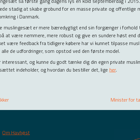
ngesæt så første gang dagens lys en kold septemberdag i 2015.
ede stadig at skabe grobund for en masse private og offentlige 
omkring i Danmark.
e muslingesæt er mere bæredygtigt end sin forgænger i forhold t
på at være nemmere, mere robust og give en sundere høst end de
et være feedback fra tidligere købere har vi kunnet tilpasse mus
lle de udfordringer, som opstod ved den første model.
r interessant, og kunne du godt tænke dig din egen private musl
ttet indeholder, og hvordan du bestiller det, lige
her
.
kker
Minister for 
ation
Om Havhøst