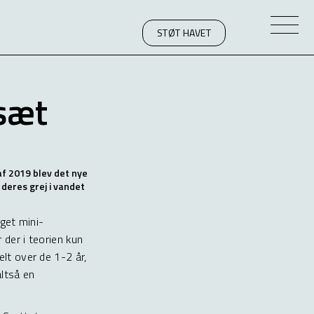
STØT HAVET
sæt
af 2019 blev det nye
deres grej i vandet
get mini-
 der i teorien kun
elt over de 1-2 år,
ltså en