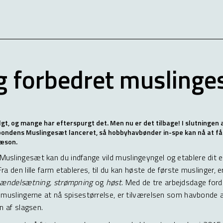
g forbedret muslinge
gt, og mange har efterspurgt det. Men nu er det tilbage! I slutningen 
ondens Muslingesæt lanceret, så hobbyhavbønder in-spe kan nå at få 
sæson.
slingesæt kan du indfange vild muslingeyngel og etablere dit e
a den lille farm etableres, til du kan høste de første muslinger, er
ændelsætning, strømpning
og
høst
. Med de tre arbejdsdage ford
 muslingerne at nå spisestørrelse, er tilværelsen som havbonde a
n af slagsen.