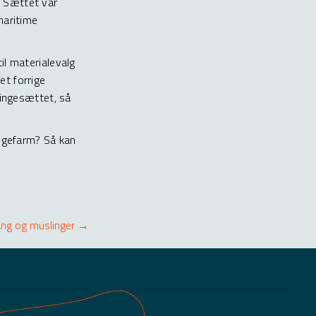
 Sættet var
maritime
il materialevalg
t forrige
lingesættet, så
ingefarm? Så kan
tang og muslinger →