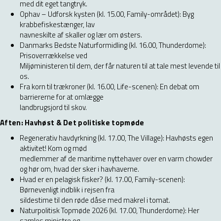
med dit eget tangtryk.
Ophav – Udforsk kysten (kl. 15.00, Family-området): Byg
krabbefiskestænger, lav
navneskilte af skaller og lær om østers.
Danmarks Bedste Naturformidling (kl. 16.00, Thunderdome):
Prisoverrækkelse ved
Miljøministeren til dem, der får naturen til at tale mest levende til
os.
Fra korn til trækroner (kl. 16.00, Life-scenen): En debat om
barriererne for at omlægge
landbrugsjord til skov.
Aften: Havhøst & Det politiske topmøde
Regenerativ havdyrkning (kl. 17.00, The Village): Havhøsts egen
aktivitet! Kom og mød
medlemmer af de maritime nyttehaver over en varm chowder
og hør om, hvad der sker i havhaverne.
Hvad er en pelagisk fisker? (kl. 17.00, Family-scenen):
Børnevenligt indblik i rejsen fra
sildestime til den røde dåse med makrel i tomat.
Naturpolitisk Topmøde 2026 (kl. 17.00, Thunderdome): Her
samles ministre og