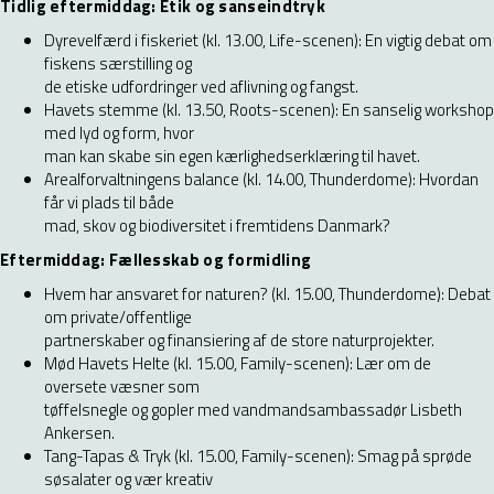
Tidlig eftermiddag: Etik og sanseindtryk
Dyrevelfærd i fiskeriet (kl. 13.00, Life-scenen): En vigtig debat om
fiskens særstilling og
de etiske udfordringer ved aflivning og fangst.
Havets stemme (kl. 13.50, Roots-scenen): En sanselig workshop
med lyd og form, hvor
man kan skabe sin egen kærlighedserklæring til havet.
Arealforvaltningens balance (kl. 14.00, Thunderdome): Hvordan
får vi plads til både
mad, skov og biodiversitet i fremtidens Danmark?
Eftermiddag: Fællesskab og formidling
Hvem har ansvaret for naturen? (kl. 15.00, Thunderdome): Debat
om private/offentlige
partnerskaber og finansiering af de store naturprojekter.
Mød Havets Helte (kl. 15.00, Family-scenen): Lær om de
oversete væsner som
tøffelsnegle og gopler med vandmandsambassadør Lisbeth
Ankersen.
Tang-Tapas & Tryk (kl. 15.00, Family-scenen): Smag på sprøde
søsalater og vær kreativ