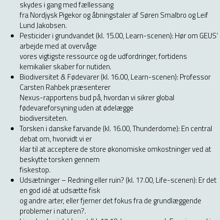
skydes i gang med fællessang
fra Nordjysk Pigekor og åbningstaler af Søren Smalbro og Leif
Lund Jakobsen.
Pesticider i grundvandet (kl. 15.00, Learn-scenen): Hør om GEUS’
arbejde med at overvåge
vores vigtigste ressource og de udfordringer, fortidens
kemikalier skaber for nutiden.
Biodiversitet & Fødevarer (kl. 16.00, Learn-scenen): Professor
Carsten Rahbek præsenterer
Nexus-rapportens bud på, hvordan vi sikrer global
fødevareforsyning uden at ødelægge
biodiversiteten.
Torsken i danske farvande (kl. 16.00, Thunderdome): En central
debat om, hvorvidt vi er
klar til at acceptere de store økonomiske omkostninger ved at
beskytte torsken gennem
fiskestop.
Udsætninger – Redning eller ruin? (kl. 17.00, Life-scenen): Er det
en god idé at udsætte fisk
og andre arter, eller fjerner det fokus fra de grundlæggende
problemer i naturen?.