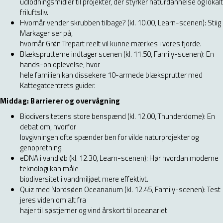
udlodningsmidler til projekter, der styrker naturdannelse og lokalt
friluftsliv.
Hvornår vender skrubben tilbage? (kl. 10.00, Learn-scenen): Stiig
Markager ser på,
hvornår Grøn Trepart reelt vil kunne mærkes i vores fjorde.
Blæksprutterne indtager scenen (kl. 11.50, Family-scenen): En
hands-on oplevelse, hvor
hele familien kan dissekere 10-armede blæksprutter med
Kattegatcentrets guider.
Middag: Barrierer og overvågning
Biodiversitetens store benspænd (kl. 12.00, Thunderdome): En
debat om, hvorfor
lovgivningen ofte spænder ben for vilde naturprojekter og
genopretning.
eDNA i vandløb (kl. 12.30, Learn-scenen): Hør hvordan moderne
teknologi kan måle
biodiversitet i vandmiljøet mere effektivt.
Quiz med Nordsøen Oceanarium (kl. 12.45, Family-scenen): Test
jeres viden om alt fra
hajer til søstjerner og vind årskort til oceanariet.