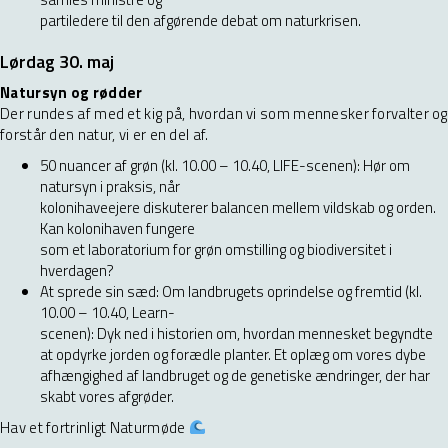
partiledere til den afgørende debat om naturkrisen.
Lørdag 30. maj
Natursyn og rødder
Der rundes af med et kig på, hvordan vi som mennesker forvalter og
forstår den natur, vi er en del af.
50 nuancer af grøn (kl. 10.00 – 10.40, LIFE-scenen): Hør om
natursyn i praksis, når
kolonihaveejere diskuterer balancen mellem vildskab og orden.
Kan kolonihaven fungere
som et laboratorium for grøn omstilling og biodiversitet i
hverdagen?
At sprede sin sæd: Om landbrugets oprindelse og fremtid (kl.
10.00 – 10.40, Learn-
scenen): Dyk ned i historien om, hvordan mennesket begyndte
at opdyrke jorden og forædle planter. Et oplæg om vores dybe
afhængighed af landbruget og de genetiske ændringer, der har
skabt vores afgrøder.
Hav et fortrinligt Naturmøde