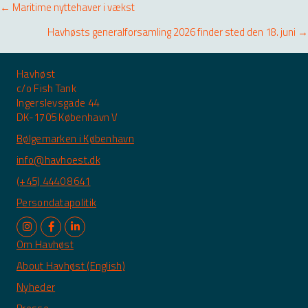
Posts
← Maritime nyttehaver i vækst
navigation
Havhøsts generalforsamling 2026 finder sted den 18. juni →
Havhøst
c/o Fish Tank
Ingerslevsgade 44
DK-1705 København V
Bølgemarken i København
info@havhoest.dk
(+45) 4440 8641
Persondatapolitik
Om Havhøst
About Havhøst (English)
Nyheder