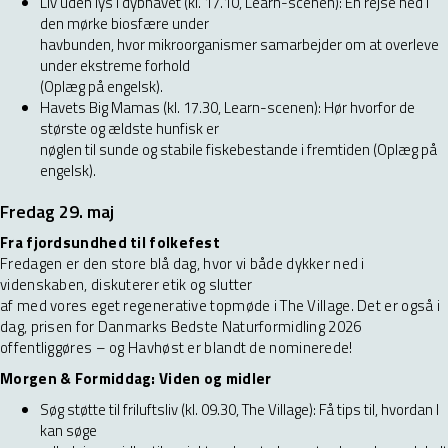
Liv uden lys i dybhavet (kl. 17.10, Learn-scenen): En rejse ned i
den mørke biosfære under
havbunden, hvor mikroorganismer samarbejder om at overleve
under ekstreme forhold
(Oplæg på engelsk).
Havets Big Mamas (kl. 17.30, Learn-scenen): Hør hvorfor de
største og ældste hunfisk er
nøglen til sunde og stabile fiskebestande i fremtiden (Oplæg på
engelsk).
Fredag 29. maj
Fra fjordsundhed til folkefest
Fredagen er den store blå dag, hvor vi både dykker ned i
videnskaben, diskuterer etik og slutter
af med vores eget regenerative topmøde i The Village. Det er også i
dag, prisen for Danmarks Bedste Naturformidling 2026
offentliggøres – og Havhøst er blandt de nominerede!
Morgen & Formiddag: Viden og midler
Søg støtte til friluftsliv (kl. 09.30, The Village): Få tips til, hvordan I
kan søge