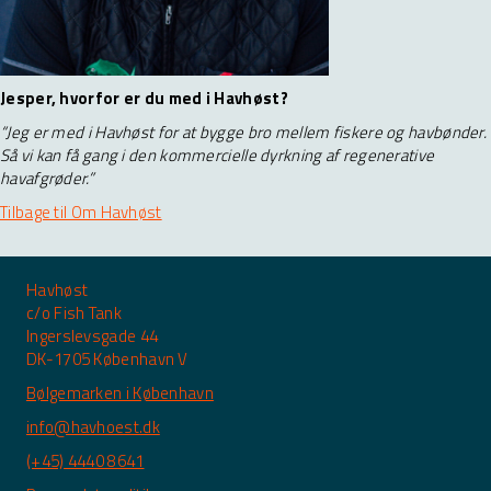
Jesper, hvorfor er du med i Havhøst?
“Jeg er med i Havhøst for at bygge bro mellem fiskere og havbønder.
Så vi kan få gang i den kommercielle dyrkning af regenerative
havafgrøder.”
Tilbage til Om Havhøst
Havhøst
c/o Fish Tank
Ingerslevsgade 44
DK-1705 København V
Bølgemarken i København
info@havhoest.dk
(+45) 4440 8641