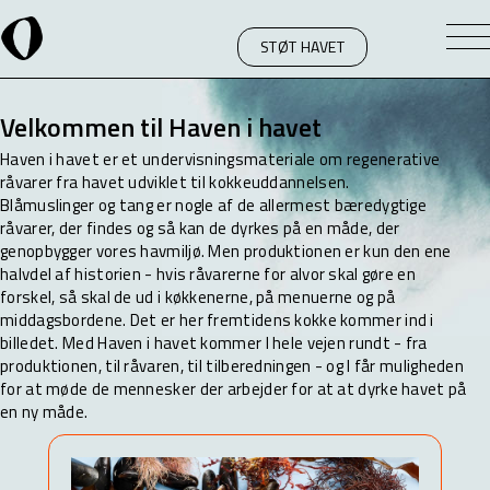
STØT HAVET
Velkommen til Haven i havet
Haven i havet er et undervisningsmateriale om regenerative
råvarer fra havet udviklet til kokkeuddannelsen.
Blåmuslinger og tang er nogle af de allermest bæredygtige
råvarer, der findes og så kan de dyrkes på en måde, der
genopbygger vores havmiljø. Men produktionen er kun den ene
halvdel af historien - hvis råvarerne for alvor skal gøre en
forskel, så skal de ud i køkkenerne, på menuerne og på
middagsbordene. Det er her fremtidens kokke kommer ind i
billedet. Med Haven i havet kommer I hele vejen rundt - fra
produktionen, til råvaren, til tilberedningen - og I får muligheden
for at møde de mennesker der arbejder for at at dyrke havet på
en ny måde.