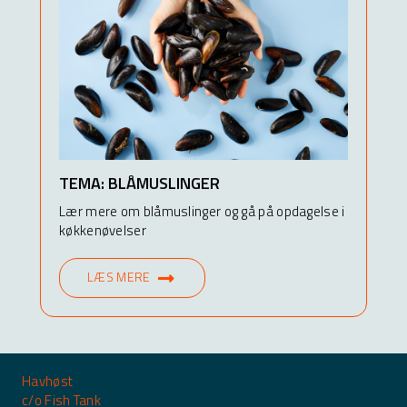
TEMA: BLÅMUSLINGER
Lær mere om blåmuslinger og gå på opdagelse i
køkkenøvelser
LÆS MERE
Havhøst
c/o Fish Tank