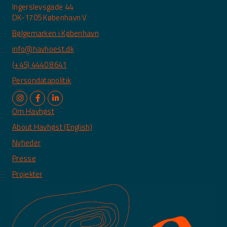
Ingerslevsgade 44
DK-1705 København V
Bølgemarken i København
info@havhoest.dk
(+45) 4440 8641
Persondatapolitik
Om Havhøst
About Havhøst (English)
Nyheder
Presse
Projekter