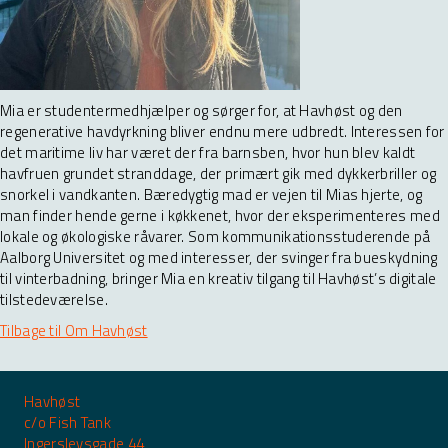
Mia er studentermedhjælper og sørger for, at Havhøst og den
regenerative havdyrkning bliver endnu mere udbredt. Interessen for
det maritime liv har været der fra barnsben, hvor hun blev kaldt
havfruen grundet stranddage, der primært gik med dykkerbriller og
snorkel i vandkanten. Bæredygtig mad er vejen til Mias hjerte, og
man finder hende gerne i køkkenet, hvor der eksperimenteres med
lokale og økologiske råvarer. Som kommunikationsstuderende på
Aalborg Universitet og med interesser, der svinger fra bueskydning
til vinterbadning, bringer Mia en kreativ tilgang til Havhøst’s digitale
tilstedeværelse.
Tilbage til Om Havhøst
Havhøst
c/o Fish Tank
Ingerslevsgade 44