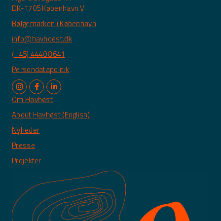
DK-1705 København V
Bølgemarken i København
info@havhoest.dk
(+45) 4440 8641
Persondatapolitik
Om Havhøst
About Havhøst (English)
Nyheder
Presse
Projekter