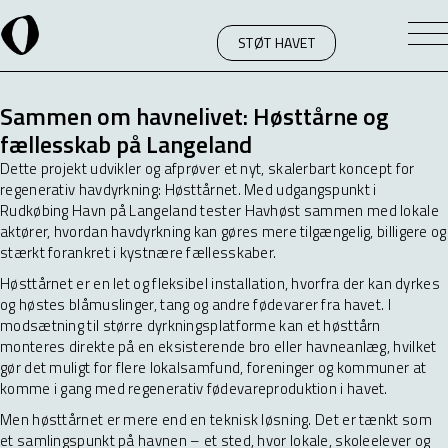
STØT HAVET
Sammen om havnelivet: Høsttårne og
fællesskab på Langeland
Dette projekt udvikler og afprøver et nyt, skalerbart koncept for
regenerativ havdyrkning: Høsttårnet. Med udgangspunkt i
Rudkøbing Havn på Langeland tester Havhøst sammen med lokale
aktører, hvordan havdyrkning kan gøres mere tilgængelig, billigere og
stærkt forankret i kystnære fællesskaber.
Høsttårnet er en let og fleksibel installation, hvorfra der kan dyrkes
og høstes blåmuslinger, tang og andre fødevarer fra havet. I
modsætning til større dyrkningsplatforme kan et høsttårn
monteres direkte på en eksisterende bro eller havneanlæg, hvilket
gør det muligt for flere lokalsamfund, foreninger og kommuner at
komme i gang med regenerativ fødevareproduktion i havet.
Men høsttårnet er mere end en teknisk løsning. Det er tænkt som
et samlingspunkt på havnen – et sted, hvor lokale, skoleelever og