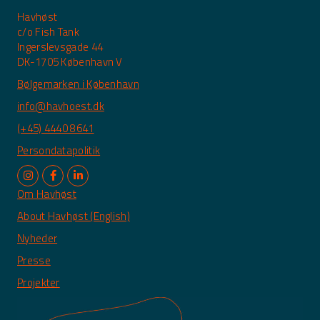
Havhøst
c/o Fish Tank
Ingerslevsgade 44
DK-1705 København V
Bølgemarken i København
info@havhoest.dk
(+45) 4440 8641
Persondatapolitik
Om Havhøst
About Havhøst (English)
Nyheder
Presse
Projekter