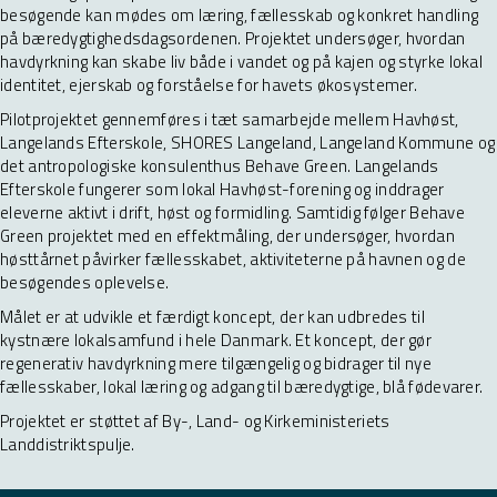
besøgende kan mødes om læring, fællesskab og konkret handling
på bæredygtighedsdagsordenen. Projektet undersøger, hvordan
havdyrkning kan skabe liv både i vandet og på kajen og styrke lokal
identitet, ejerskab og forståelse for havets økosystemer.
Pilotprojektet gennemføres i tæt samarbejde mellem Havhøst,
Langelands Efterskole, SHORES Langeland, Langeland Kommune og
det antropologiske konsulenthus Behave Green. Langelands
Efterskole fungerer som lokal Havhøst-forening og inddrager
eleverne aktivt i drift, høst og formidling. Samtidig følger Behave
Green projektet med en effektmåling, der undersøger, hvordan
høsttårnet påvirker fællesskabet, aktiviteterne på havnen og de
besøgendes oplevelse.
Målet er at udvikle et færdigt koncept, der kan udbredes til
kystnære lokalsamfund i hele Danmark. Et koncept, der gør
regenerativ havdyrkning mere tilgængelig og bidrager til nye
fællesskaber, lokal læring og adgang til bæredygtige, blå fødevarer.
Projektet er støttet af By-, Land- og Kirkeministeriets
Landdistriktspulje.