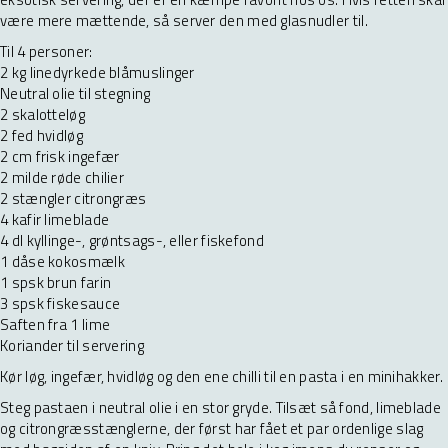
være mere mættende, så server den med glasnudler til.
Til 4 personer:
2 kg linedyrkede blåmuslinger
Neutral olie til stegning
2 skalotteløg
2 fed hvidløg
2 cm frisk ingefær
2 milde røde chilier
2 stængler citrongræs
4 kafir limeblade
4 dl kyllinge-, grøntsags-, eller fiskefond
1 dåse kokosmælk
1 spsk brun farin
3 spsk fiskesauce
Saften fra 1 lime
Koriander til servering
Kør løg, ingefær, hvidløg og den ene chilli til en pasta i en minihakker.
Steg pastaen i neutral olie i en stor gryde. Tilsæt så fond, limeblade
og citrongræsstænglerne, der først har fået et par ordenlige slag