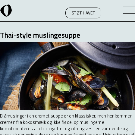
STØT HAVET
Thai-style muslingesuppe
Blåmuslinger i en cremet suppe er en klassisker, men her kommer
cremen fra kokosmælk og ikke fløde, og muslingerne
komplimenteres af chili, ingefær og citrongræs i en varmende og
eksotisk servering, der er en kæmpe favorit hos os. Hvis retten skal