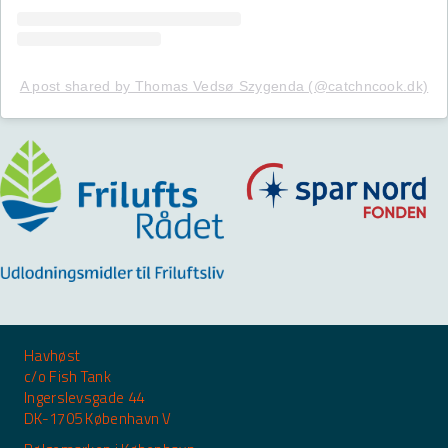
A post shared by Thomas Vedsø Szygenda (@catchncook.dk)
Havhøst
c/o Fish Tank
Ingerslevsgade 44
DK-1705 København V