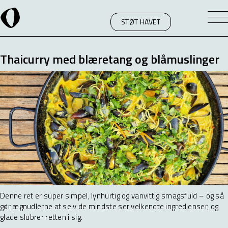
STØT HAVET
Thaicurry med blæretang og blåmuslinger
Denne ret er super simpel, lynhurtig og vanvittig smagsfuld – og så
gør ægnudlerne at selv de mindste ser velkendte ingredienser, og
glade slubrer retten i sig.