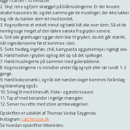
ligge i saften i 10 minutter.
2. Skyl, rens og fjern skægget på blåmuslingerne. Er der knuste
skaller kasseres de, og det samme gør de muslinger, der ikke lukker
sig, når du banker dem let mod bordet.
3. Kog nudlerne et enkelt minut og hæld lidt olie over dem. Så vil de
nemlig suge meget af den lækre væske fra gryden senere.
4. Snit alle grøntsager og gør dem klar til gryden, da det går stærkt,
når ingredienserne først kommes i den.
5. Svits hvidløg, ingefær, chili, karrypasta og gurkemeje i rigeligt olie.
6. Hæld hvidvin i gryden og kog det op så det spilkoger.
7. Hæld muslingerne på sammen med gulerødderne.
8. Kog muslingerne i 4 minutter under låg og ryst eller rør rundt 1-2
gange.
9. Hæld kokosmælk i, og når det næsten koger kommes forårsløg
og blæretang også i.
10. Smag til med limesaft, fiske- og østerssauce.
11. Top af med koriander i rigelige mængder.
12. Server nu rette med store armbevægelser.
Opskriften er udviklet af Thomas Vedsø Szygenda.
Instagram:
catchncook.dk
Se hvordan opskriften tilberedes: