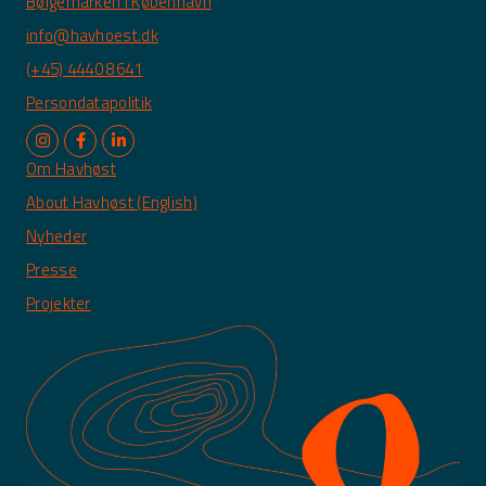
Bølgemarken i København
info@havhoest.dk
(+45) 4440 8641
Persondatapolitik
Om Havhøst
About Havhøst (English)
Nyheder
Presse
Projekter