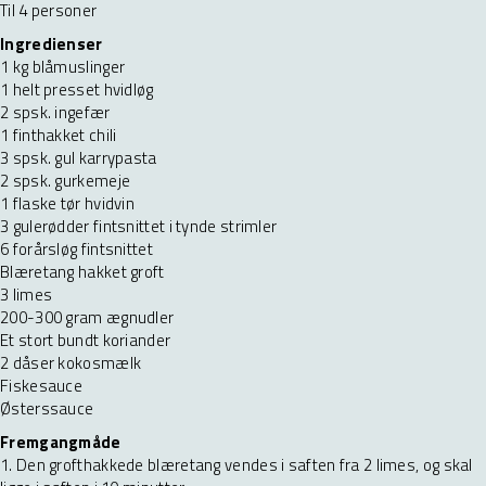
Til 4 personer
Ingredienser
1 kg blåmuslinger
1 helt presset hvidløg
2 spsk. ingefær
1 finthakket chili
3 spsk. gul karrypasta
2 spsk. gurkemeje
1 flaske tør hvidvin
3 gulerødder fintsnittet i tynde strimler
6 forårsløg fintsnittet
Blæretang hakket groft
3 limes
200-300 gram ægnudler
Et stort bundt koriander
2 dåser kokosmælk
Fiskesauce
Østerssauce
Fremgangmåde
1. Den grofthakkede blæretang vendes i saften fra 2 limes, og skal