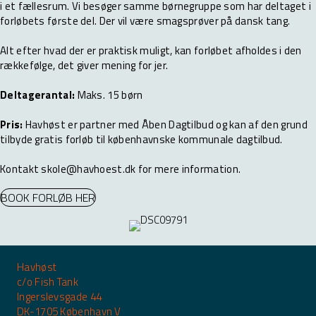
i et fællesrum. Vi besøger samme børnegruppe som har deltaget i
forløbets første del. Der vil være smagsprøver på dansk tang.
Alt efter hvad der er praktisk muligt, kan forløbet afholdes i den
rækkefølge, det giver mening for jer.
Deltagerantal:
Maks. 15 børn
Pris:
Havhøst er partner med Åben Dagtilbud og kan af den grund
tilbyde gratis forløb til københavnske kommunale dagtilbud.
Kontakt
skole@havhoest.dk
for mere information.
BOOK FORLØB HER
Havhøst
c/o Fish Tank
Ingerslevsgade 44
DK-1705 København V