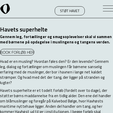
STØT HAVET
Havets superhelte
Gennem leg, fortællinger og smagsoplevelser skal vi sammen
med børnene på opdagelse i muslingens og tangens verden.
BOOK FORLØB HER
Hvad er en musling? Hvordan føles den? Er den levende? Gennem
leg, dialog og fortællinger om muslingen får børnene sanselig
erfaring med de muslinger, der bor i havnen i lange net kaldet
strømper. Og hvad med det der tang, der ligger på stranden og
lugter?
Havets superhelte er et todelt forløb (fordelt over to dage), der
støtter børns maddannelse fra en tidlig alder. Den ene del handler
om blåmuslinger og foregår på Kalvebod Bølge, hvor Havhøsts
maritime nyttehave ligger. Anden del handler om tang, og her
kommer Havhøst ud til jer i institutionen. I begge forløb skal