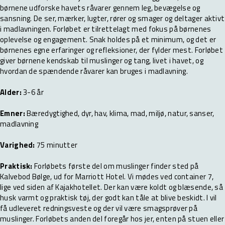
børnene udforske havets råvarer gennem leg, bevægelse og
sansning. De ser, mærker, lugter, rører og smager og deltager aktivt
i madlavningen. Forløbet er tilrettelagt med fokus på børnenes
oplevelse og engagement. Snak holdes på et minimum, og det er
børnenes egne erfaringer og refleksioner, der fylder mest. Forløbet
giver børnene kendskab til muslinger og tang, livet i havet, og
hvordan de spændende råvarer kan bruges i madlavning.
Alder:
3-6 år
Emner:
Bæredygtighed, dyr, hav, klima, mad, miljø, natur, sanser,
madlavning
Varighed:
75 minutter
Praktisk:
Forløbets første del om muslinger finder sted på
Kalvebod Bølge, ud for Marriott Hotel. Vi mødes ved container 7,
lige ved siden af Kajakhotellet. Der kan være koldt og blæsende, så
husk varmt og praktisk tøj, der godt kan tåle at blive beskidt. I vil
få udleveret redningsveste og der vil være smagsprøver på
muslinger. Forløbets anden del foregår hos jer, enten på stuen eller