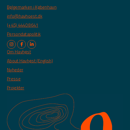
Bølgemarken i København
info@havhoest.dk
(+45) 4440 8641
Persondatapolitik
Om Havhøst
About Havhøst (English)
Nyheder
Presse
Projekter