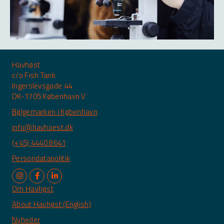
Havhøst
c/o Fish Tank
Ingerslevsgade 44
DK-1705 København V
Bølgemarken i København
info@havhoest.dk
(+45) 4440 8641
Persondatapolitik
Om Havhøst
About Havhøst (English)
Nyheder