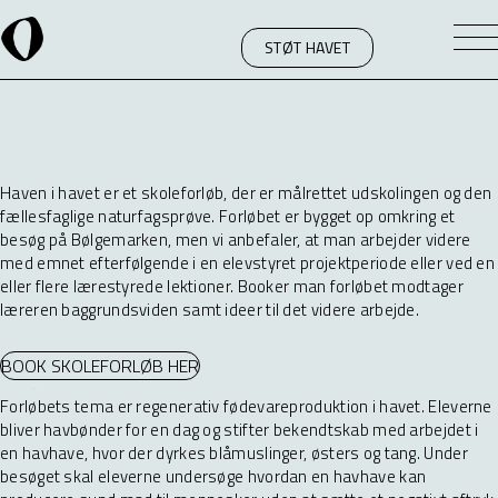
STØT HAVET
Haven i Havet København - et fællesfagligt
naturfagsforløb
Haven i havet er et skoleforløb, der er målrettet udskolingen og den
fællesfaglige naturfagsprøve. Forløbet er bygget op omkring et
besøg på Bølgemarken, men vi anbefaler, at man arbejder videre
med emnet efterfølgende i en elevstyret projektperiode eller ved en
eller flere lærestyrede lektioner. Booker man forløbet modtager
læreren baggrundsviden samt ideer til det videre arbejde.
BOOK SKOLEFORLØB HER
Forløbets tema er regenerativ fødevareproduktion i havet. Eleverne
bliver havbønder for en dag og stifter bekendtskab med arbejdet i
en havhave, hvor der dyrkes blåmuslinger, østers og tang. Under
besøget skal eleverne undersøge hvordan en havhave kan