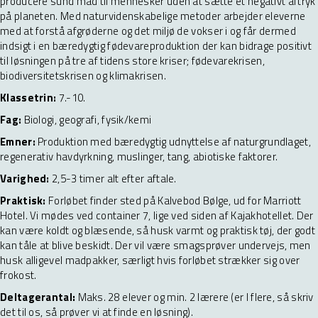
producere sund mad til mennesker uden at sætte et negativt aftryk
på planeten. Med naturvidenskabelige metoder arbejder eleverne
med at forstå afgrøderne og det miljø de vokser i og får dermed
indsigt i en bæredygtig fødevareproduktion der kan bidrage positivt
til løsningen på tre af tidens store kriser; fødevarekrisen,
biodiversitetskrisen og klimakrisen.
Klassetrin:
7.-10.
Fag:
Biologi, geografi, fysik/kemi
Emner:
Produktion med bæredygtig udnyttelse af naturgrundlaget,
regenerativ havdyrkning, muslinger, tang, abiotiske faktorer.
Varighed:
2,5-3 timer alt efter aftale.
Praktisk:
Forløbet finder sted på Kalvebod Bølge, ud for Marriott
Hotel. Vi mødes ved container 7, lige ved siden af Kajakhotellet. Der
kan være koldt og blæsende, så husk varmt og praktisk tøj, der godt
kan tåle at blive beskidt. Der vil være smagsprøver undervejs, men
husk alligevel madpakker, særligt hvis forløbet strækker sig over
frokost.
Deltagerantal:
Maks. 28 elever og min. 2 lærere (er I flere, så skriv
det til os, så prøver vi at finde en løsning).