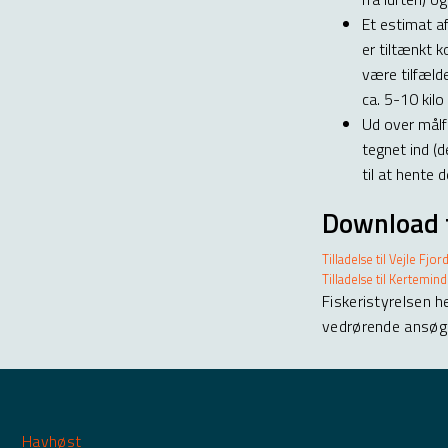
Et estimat a
er tiltænkt k
være tilfæld
ca. 5-10 kilo 
Ud over målf
tegnet ind (d
til at hente 
Download t
Tilladelse til Vejle Fjo
Tilladelse til Kertemi
Fiskeristyrelsen h
vedrørende ansøg
Havhøst