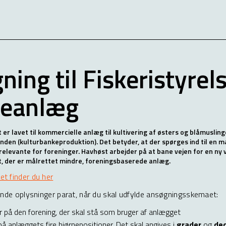
ing til Fiskeristyrel
ineanlæg
r lavet til kommercielle anlæg til kultivering af østers og blåmusling
nden (kulturbankeproduktion). Det betyder, at der spørges ind til en m
 relevante for foreninger. Havhøst arbejder på at bane vejen for en ny 
 der er målrettet mindre, foreningsbaserede anlæg.
t finder du her
ende oplysninger parat, når du skal udfylde ansøgningsskemaet:
å den forening, der skal stå som bruger af anlægget
å anlæggets fire hjørnepositioner. Det skal angives i
grader
og
dec