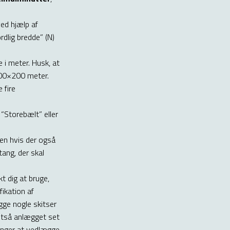
ved hjælp af
rdlig bredde” (N)
 i meter. Husk, at
200×200 meter.
 fire
 “Storebælt” eller
Men hvis der også
tang, der skal
t dig at bruge,
ikation af
gge nogle skitser
altså anlægget set
ninger at vedlægge.