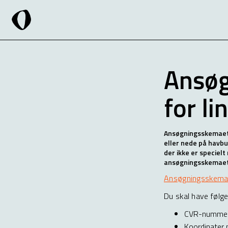
Ansøgn
for l
Ansøgningsskemaet e
eller nede på havbu
der ikke er specielt
ansøgningsskemaet,
Ansøgningsskemae
Du skal have følg
CVR-nummer p
Koordinater p