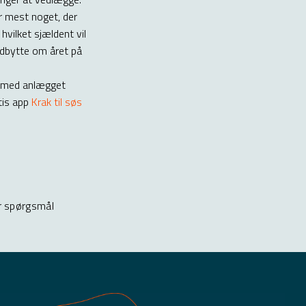
r mest noget, der
hvilket sjældent vil
udbytte om året på
t med anlægget
atis app
Krak til søs
r spørgsmål