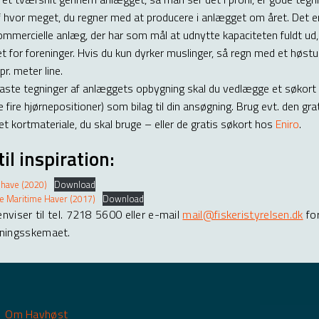
f hvor meget, du regner med at producere i anlægget om året. Det e
ommercielle anlæg, der har som mål at udnytte kapaciteten fuldt ud, 
et for foreninger. Hvis du kun dyrker muslinger, så regn med et høst
pr. meter line.
aste tegninger af anlæggets opbygning skal du vedlægge et søkor
e fire hjørnepositioner) som bilag til din ansøgning. Brug evt. den gr
det kortmateriale, du skal bruge – eller de gratis søkort hos
Eniro
.
il inspiration:
rdhave (2020)
Download
nde Maritime Haver (2017)
Download
enviser til tel. 7218 5600 eller e-mail
mail@fiskeristyrelsen.dk
fo
ningsskemaet.
Om Havhøst