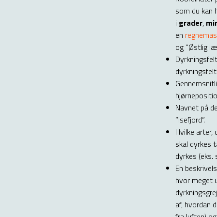
som du kan h
i
grader
,
mi
en
regnemas
og “Østlig læ
Dyrkningsfel
dyrkningsfel
Gennemsnitlig
hjørnepositi
Navnet på det
“Isefjord”.
Hvilke arter
skal dyrkes t
dyrkes (eks. 
En beskrivels
hvor meget u
dyrkningsgre
af, hvordan 
fra luften) 