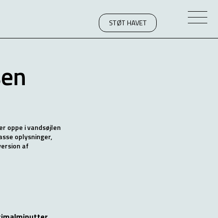
STØT HAVET
sen
er oppe i vandsøjlen
asse oplysninger,
version af
imalminutter
,