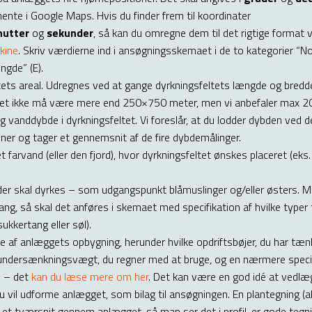
ente i Google Maps. Hvis du finder frem til koordinater
nutter
og
sekunder
, så kan du omregne dem til det rigtige format 
kine
. Skriv værdierne ind i ansøgningsskemaet i de to kategorier “No
ngde” (E).
tets areal. Udregnes ved at gange dyrkningsfeltets længde og bredde
tet ikke må være mere end 250×750 meter, men vi anbefaler max 
 vanddybde i dyrkningsfeltet. Vi foreslår, at du lodder dybden ved de
oner og tager et gennemsnit af de fire dybdemålinger.
 farvand (eller den fjord), hvor dyrkningsfeltet ønskes placeret (eks.
, der skal dyrkes – som udgangspunkt blåmuslinger og/eller østers. 
ang, så skal det anføres i skemaet med specifikation af hvilke typer 
sukkertang eller søl).
e af anlæggets opbygning, herunder hvilke opdriftsbøjer, du har tænk
ndersænkningsvægt, du regner med at bruge, og en nærmere specif
j – det
kan du læse mere om her
. Det kan være en god idé at vedlæ
du vil udforme anlægget, som bilag til ansøgningen. En plantegning (
og et tværsnit gennem anlægget, så man ser det i profil, er gode teg