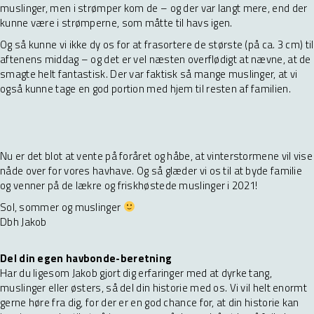
muslinger, men i strømper kom de – og der var langt mere, end der
kunne være i strømperne, som måtte til havs igen.
Og så kunne vi ikke dy os for at frasortere de største (på ca. 3 cm) til
aftenens middag – og det er vel næsten overflødigt at nævne, at de
smagte helt fantastisk. Der var faktisk så mange muslinger, at vi
også kunne tage en god portion med hjem til resten af familien.
Nu er det blot at vente på foråret og håbe, at vinterstormene vil vise
nåde over for vores havhave. Og så glæder vi os til at byde familie
og venner på de lækre og friskhøstede muslinger i 2021!
Sol, sommer og muslinger
Dbh Jakob
Del din egen havbonde-beretning
Har du ligesom Jakob gjort dig erfaringer med at dyrke tang,
muslinger eller østers, så del din historie med os. Vi vil helt enormt
gerne høre fra dig, for der er en god chance for, at din historie kan