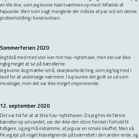
en lille line, som jeg kunne hale tværlinen op med i tilfælde af
højvande. Men som sagt manglede der måske et par ord om denne
problemstilling i beskrivelsen.
Sommerferien 2020
Jeg tilså med med stor iver min hav-nyttehave, men der var ikke
rigtig meget at se på bændlerne.
Jeg kunne dog mærke små, skarpkantede ting, som jeg tog med i
land for at undersøge nærmere. I lup kunne det godt se ud som
muslinger, men det var ikke meget imponerende.
12. september 2020
Det var tid for at at tilse hav-nyttehaven. Da jeg hev de første
bændler op ad vandet, var der ikke den store forskel i forhold til
tidligere, og jeg må indrømme, at jeg var en smule skuffet. Men så
fik jeg øje på noget klaselignende på tværrebet i den anden ende, og