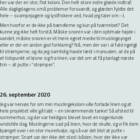
her var der en stor, flot koloni. Den helt store indre glæde indtraf.
Alle dagligdagens små problemer forsvandt, og glæden fyldte det
hele – svampejagere og lystfiskere ved, hvad jeg taler om :-).
Men hvorfor er de ikke på bændlerne og kun på tværrebet? Det
kunne jeg ikke helt forstå. Måske snoren var i den optimale højde i
vandet, måske snoren er et mere egnet medie til muslingeyngel
eller er der en anden god forklaring? Nå, men der var i al fald rigeligt
til strømperne, og da jeg samtidig havde læst i manualen, at de på
et tidspunkt vil løsne sig fra linen, var det om at få planlagt næste
trin – at putte i “strømper”.
26. september 2020
Jeg var nervøs for om min muslingekoloni ville forlade linen og at
hele projektet ville gå tabt – en skræmmende tanke! Så afsted til
sommerhus, og der var heldigvis blevet lovet en nogenlunde
vindstille dag. Muslingerne sad på linen, hvor de skulle, og vi fik dem
bjærget over i en stor murerbalje, og så var det blot at putte i
strømper. Snart var der ikke det sted i båden, hvor der ikke var