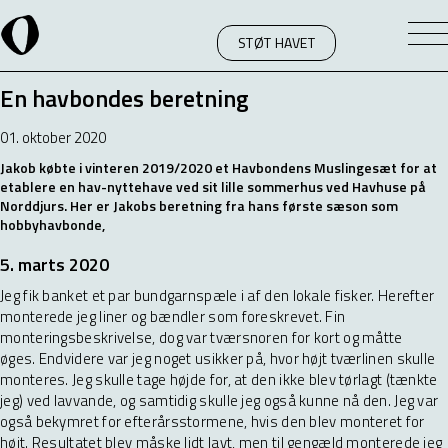
STØT HAVET
En havbondes beretning
01. oktober 2020
Jakob købte i vinteren 2019/2020 et
Havbondens Muslingesæt
for at
etablere en hav-nyttehave ved sit lille sommerhus ved Havhuse på
Norddjurs. Her er Jakobs beretning fra hans første sæson som
hobbyhavbonde,
5. marts 2020
Jeg fik banket et par bundgarnspæle i af den lokale fisker. Herefter
monterede jeg liner og bændler som foreskrevet. Fin
monteringsbeskrivelse, dog var tværsnoren for kort og måtte
øges. Endvidere var jeg noget usikker på, hvor højt tværlinen skulle
monteres. Jeg skulle tage højde for, at den ikke blev tørlagt (tænkte
jeg) ved lavvande, og samtidig skulle jeg også kunne nå den. Jeg var
også bekymret for efterårsstormene, hvis den blev monteret for
højt. Resultatet blev måske lidt lavt, men til gengæld monterede jeg