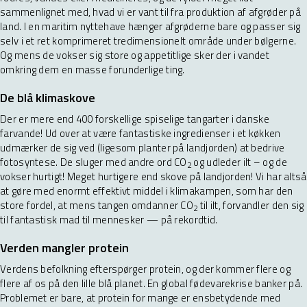
sammenlignet med, hvad vi er vant til fra produktion af afgrøder på
land. I en maritim nyttehave hænger afgrøderne bare og passer sig
selv i et ret komprimeret tredimensionelt område under bølgerne.
Og mens de vokser sig store og appetitlige sker der i vandet
omkring dem en masse forunderlige ting.
De blå klimaskove
Der er mere end 400 forskellige spiselige tangarter i danske
farvande! Ud over at være fantastiske ingredienser i et køkken
udmærker de sig ved (ligesom planter på landjorden) at bedrive
fotosyntese. De sluger med andre ord CO
og udleder ilt – og de
2
vokser hurtigt! Meget hurtigere end skove på landjorden! Vi har altså
at gøre med enormt effektivt middel i klimakampen, som har den
store fordel, at mens tangen omdanner CO
til ilt, forvandler den sig
2
til fantastisk mad til mennesker — på rekordtid.
Verden mangler protein
Verdens befolkning efterspørger protein, og der kommer flere og
flere af os på den lille blå planet. En global fødevarekrise banker på.
Problemet er bare, at protein for mange er ensbetydende med