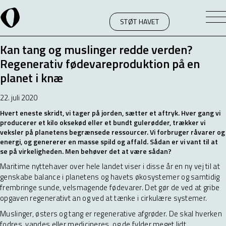
STØT HAVET
Kan tang og muslinger redde verden?
Regenerativ fødevareproduktion på en
planet i knæ
22. juli 2020
Hvert eneste skridt, vi tager på jorden, sætter et aftryk. Hver gang vi
producerer et kilo oksekød eller et bundt gulerødder, trækker vi
veksler på planetens begrænsede ressourcer. Vi forbruger råvarer og
energi, og genererer en masse spild og affald. Sådan er vi vant til at
se på virkeligheden. Men behøver det at være sådan?
Maritime nyttehaver over hele landet viser i disse år en ny vej til at
genskabe balance i planetens og havets økosystemer og samtidig
frembringe sunde, velsmagende fødevarer. Det gør de ved at gribe
opgaven regenerativt an og ved at tænke i cirkulære systemer.
Muslinger, østers og tang er regenerative afgrøder. De skal hverken
fodres, vandes eller medicineres, og de fylder meget lidt