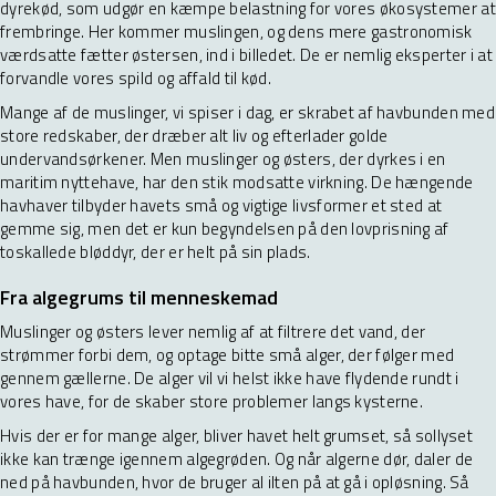
dyrekød, som udgør en kæmpe belastning for vores økosystemer at
frembringe. Her kommer muslingen, og dens mere gastronomisk
værdsatte fætter østersen, ind i billedet. De er nemlig eksperter i at
forvandle vores spild og affald til kød.
Mange af de muslinger, vi spiser i dag, er skrabet af havbunden med
store redskaber, der dræber alt liv og efterlader golde
undervandsørkener. Men muslinger og østers, der dyrkes i en
maritim nyttehave, har den stik modsatte virkning. De hængende
havhaver tilbyder havets små og vigtige livsformer et sted at
gemme sig, men det er kun begyndelsen på den lovprisning af
toskallede bløddyr, der er helt på sin plads.
Fra algegrums til menneskemad
Muslinger og østers lever nemlig af at filtrere det vand, der
strømmer forbi dem, og optage bitte små alger, der følger med
gennem gællerne. De alger vil vi helst ikke have flydende rundt i
vores have, for de skaber store problemer langs kysterne.
Hvis der er for mange alger, bliver havet helt grumset, så sollyset
ikke kan trænge igennem algegrøden. Og når algerne dør, daler de
ned på havbunden, hvor de bruger al ilten på at gå i opløsning. Så