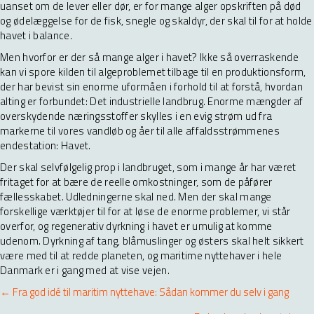
uanset om de lever eller dør, er for mange alger opskriften på død
og ødelæggelse for de fisk, snegle og skaldyr, der skal til for at holde
havet i balance.
Men hvorfor er der så mange alger i havet? Ikke så overraskende
kan vi spore kilden til algeproblemet tilbage til en produktionsform,
der har bevist sin enorme uformåen i forhold til at forstå, hvordan
alting er forbundet: Det industrielle landbrug. Enorme mængder af
overskydende næringsstoffer skylles i en evig strøm ud fra
markerne til vores vandløb og åer til alle affaldsstrømmenes
endestation: Havet.
Der skal selvfølgelig prop i landbruget, som i mange år har været
fritaget for at bære de reelle omkostninger, som de påfører
fællesskabet. Udledningerne skal ned. Men der skal mange
forskellige værktøjer til for at løse de enorme problemer, vi står
overfor, og regenerativ dyrkning i havet er umulig at komme
udenom. Dyrkning af tang, blåmuslinger og østers skal helt sikkert
være med til at redde planeten, og maritime nyttehaver i hele
Danmark er i gang med at vise vejen.
Posts
← Fra god idé til maritim nyttehave: Sådan kommer du selv i gang
navigation