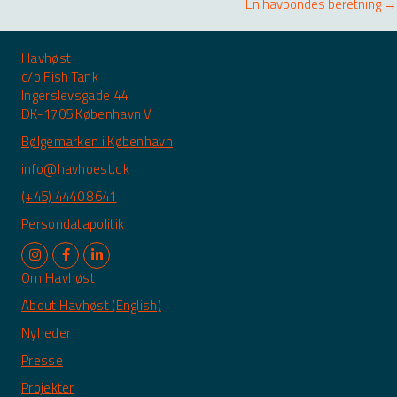
En havbondes beretning →
Havhøst
c/o Fish Tank
Ingerslevsgade 44
DK-1705 København V
Bølgemarken i København
info@havhoest.dk
(+45) 4440 8641
Persondatapolitik
Om Havhøst
About Havhøst (English)
Nyheder
Presse
Projekter