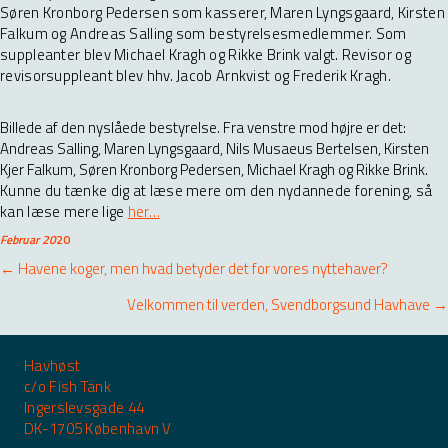
Søren Kronborg Pedersen som kasserer, Maren Lyngsgaard, Kirsten
Falkum og Andreas Salling som bestyrelsesmedlemmer. Som
suppleanter blev Michael Kragh og Rikke Brink valgt. Revisor og
revisorsuppleant blev hhv. Jacob Arnkvist og Frederik Kragh.
Billede af den nyslåede bestyrelse. Fra venstre mod højre er det:
Andreas Salling, Maren Lyngsgaard, Nils Musaeus Bertelsen, Kirsten
Kjer Falkum, Søren Kronborg Pedersen, Michael Kragh og Rikke Brink.
Kunne du tænke dig at læse mere om den nydannede forening, så
kan læse mere lige
her…
Februar 20
20
Posts
← Havene koger, men hvad betyder det for vores nyttehaver?
navigation
Velkommen til verden, Svendborgsund Havhave →
Havhøst
c/o Fish Tank
Ingerslevsgade 44
DK-1705 København V