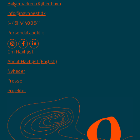
Bølgemarken i København
info@havhoest.dk
(+45) 4440 8641
Persondatapolitik
Om Havhøst
About Havhøst (English)
Nyheder
Presse
Projekter