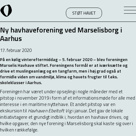
STØT HAVET
Ny havhaveforening ved Marselisborg i
Aarhus
17. februar 2020
På en kølig vintereftermiddag – 5. februar 2020 – blev foreningen
Marselis Havhave stiftet. Foreningens formål er at iværksætte og
drive et muslingeanlæg og en tangfarm, men i høj grad også at
formidle viden om vandmiljø, klima og havets frugter til f.eks.
skoleklasser i Aarhus.
Foreningen har været under opsejling i nogle måneder med et
pitstop i november 2019 i form af et informationsmøde for alle med
interesse i en maritime nyttehave. Et andet pitstop var en
ekskursion til
Havhaven Ebeltoft Vig
i januar. Det gav de lokale
initiativtagere et grundigt indblik i, hvordan en havhave drives, og
hvilke opgaver, den nye forening i Marselisborg skal kaste sig over i
hvilken rækkefølge.