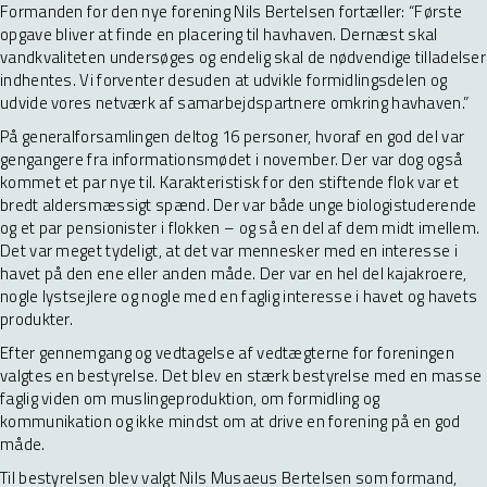
Formanden for den nye forening Nils Bertelsen fortæller: “Første
opgave bliver at finde en placering til havhaven. Dernæst skal
vandkvaliteten undersøges og endelig skal de nødvendige tilladelser
indhentes. Vi forventer desuden at udvikle formidlingsdelen og
udvide vores netværk af samarbejdspartnere omkring havhaven.”
På generalforsamlingen deltog 16 personer, hvoraf en god del var
gengangere fra informationsmødet i november. Der var dog også
kommet et par nye til. Karakteristisk for den stiftende flok var et
bredt aldersmæssigt spænd. Der var både unge biologistuderende
og et par pensionister i flokken – og så en del af dem midt imellem.
Det var meget tydeligt, at det var mennesker med en interesse i
havet på den ene eller anden måde. Der var en hel del kajakroere,
nogle lystsejlere og nogle med en faglig interesse i havet og havets
produkter.
Efter gennemgang og vedtagelse af vedtægterne for foreningen
valgtes en bestyrelse. Det blev en stærk bestyrelse med en masse
faglig viden om muslingeproduktion, om formidling og
kommunikation og ikke mindst om at drive en forening på en god
måde.
Til bestyrelsen blev valgt Nils Musaeus Bertelsen som formand,