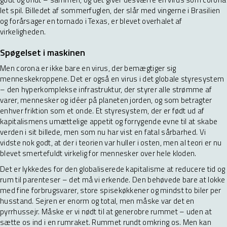
let spil. Billedet af sommerfuglen, der slår med vingerne i Brasilien
og forårsager en tornado i Texas, er blevet overhalet af
virkeligheden.
Spøgelset i maskinen
Men corona er ikke bare en virus, der bemægtiger sig
menneskekroppene. Det er også en virus i det globale styresystem
– den hyperkomplekse infrastruktur, der styrer alle strømme af
varer, mennesker og idéer på planeten jorden, og som betragter
enhver friktion som et onde. Et styresystem, der er født ud af
kapitalismens umættelige appetit og forrygende evne til at skabe
verden i sit billede, men som nu har vist en fatal sårbarhed. Vi
vidste nok godt, at der i teorien var huller i osten, men al teori er nu
blevet smertefuldt virkelig for mennesker over hele kloden.
Det er lykkedes for den globaliserede kapitalisme at reducere tid og
rum til parenteser – det må vi erkende. Den behøvede bare at lokke
med fine forbrugsvarer, store spisekøkkener og mindst to biler per
husstand. Sejren er enorm og total, men måske var det en
pyrrhussejr. Måske er vi nødt til at generobre rummet – uden at
sætte os ind i en rumraket. Rummet rundt omkring os. Men kan