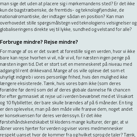
man sige det uden at placere sig i mørkemandens sted? Er det ikke
kun de bagstræberiske, de fremtids- og teknologifjendske, de
nationalromantiske, der indtager sådan en position? Kan man
overhovedet stille spørgsmålstegn ved teknologiens velsignelser og
globaliseringens direkte vej til lykke, sundhed og velstand for alle?
Forbruge mindre? Rejse mindre?
For mange af os er det svært at forestille sig en verden, hvor vi ikke
bare kan rejse hvorhen vi vil, når vi vil, for næsten ingen penge på
næsten ingen tid. Det er stort set en menneskeret på niveau med
adgang til rent drikkevand. Mange af os ville opleve det som et
uhyrligt indgreb i vores personlige frihed, hvis den mulighed ikke
længere eksisterede. Tænk, hvis vores børn ikke (som deres
forældre før dem) som del af deres globale dannelse fik chancen
for efter gymnasiet at rejse ud i verden bevæbnet med et Visakort
og 10 flybilletter, der bare skulle brændes af på 6 måneder. En ting
er den oplevelse, man på den måde ville frarøve dem, noget andet
er konsekvensen for deres verdenssyn. Er det ikke
førstehåndskendskabet til klodens mange kulturer, der gør, at vi
åbner vores hjerter for verden og viser vores medmennesker
respekt uanset hvor de kommer fra og hvilket sprog de taler? Tænk,