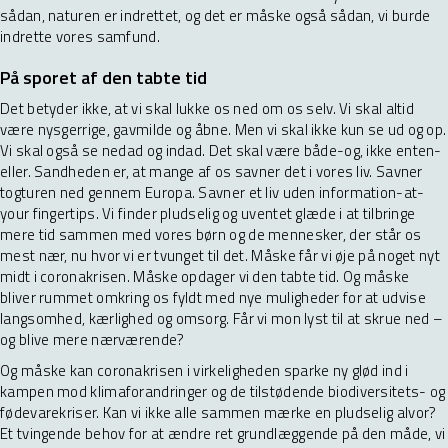
sådan, naturen er indrettet, og det er måske også sådan, vi burde
indrette vores samfund.
På sporet af den tabte tid
Det betyder ikke, at vi skal lukke os ned om os selv. Vi skal altid
være nysgerrige, gavmilde og åbne. Men vi skal ikke kun se ud og op.
Vi skal også se nedad og indad. Det skal være både-og, ikke enten-
eller. Sandheden er, at mange af os savner det i vores liv. Savner
togturen ned gennem Europa. Savner et liv uden information-at-
your fingertips. Vi finder pludselig og uventet glæde i at tilbringe
mere tid sammen med vores børn og de mennesker, der står os
mest nær, nu hvor vi er tvunget til det. Måske får vi øje på noget nyt
midt i coronakrisen. Måske opdager vi den tabte tid. Og måske
bliver rummet omkring os fyldt med nye muligheder for at udvise
langsomhed, kærlighed og omsorg. Får vi mon lyst til at skrue ned –
og blive mere nærværende?
Og måske kan coronakrisen i virkeligheden sparke ny glød ind i
kampen mod klimaforandringer og de tilstødende biodiversitets- og
fødevarekriser. Kan vi ikke alle sammen mærke en pludselig alvor?
Et tvingende behov for at ændre ret grundlæggende på den måde, vi