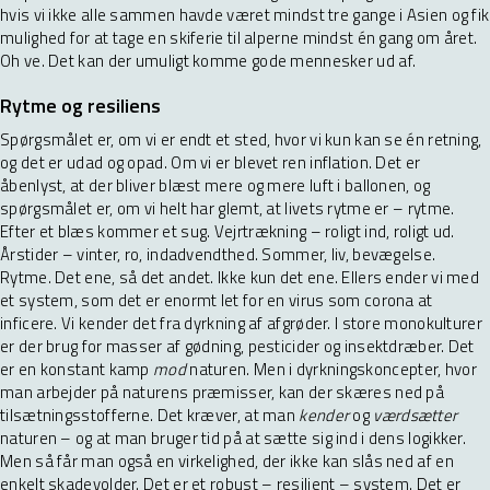
hvis vi ikke alle sammen havde været mindst tre gange i Asien og fik
mulighed for at tage en skiferie til alperne mindst én gang om året.
Oh ve. Det kan der umuligt komme gode mennesker ud af.
Rytme og resiliens
Spørgsmålet er, om vi er endt et sted, hvor vi kun kan se én retning,
og det er udad og opad. Om vi er blevet ren inflation. Det er
åbenlyst, at der bliver blæst mere og mere luft i ballonen, og
spørgsmålet er, om vi helt har glemt, at livets rytme er – rytme.
Efter et blæs kommer et sug. Vejrtrækning – roligt ind, roligt ud.
Årstider – vinter, ro, indadvendthed. Sommer, liv, bevægelse.
Rytme. Det ene, så det andet. Ikke kun det ene. Ellers ender vi med
et system, som det er enormt let for en virus som corona at
inficere. Vi kender det fra dyrkning af afgrøder. I store monokulturer
er der brug for masser af gødning, pesticider og insektdræber. Det
er en konstant kamp
mod
naturen. Men i dyrkningskoncepter, hvor
man arbejder på naturens præmisser, kan der skæres ned på
tilsætningsstofferne. Det kræver, at man
kender
og
værdsætter
naturen – og at man bruger tid på at sætte sig ind i dens logikker.
Men så får man også en virkelighed, der ikke kan slås ned af en
enkelt skadevolder. Det er et robust – resilient – system. Det er