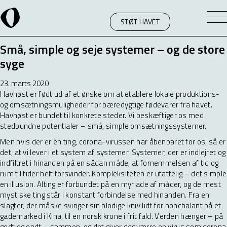
STØT HAVET
Små, simple og seje systemer – og de store
syge
23. marts 2020
Havhøst er født ud af et ønske om at etablere lokale produktions-
og omsætningsmuligheder for bæredygtige fødevarer fra havet.
Havhøst er bundet til konkrete steder. Vi beskæftiger os med
stedbundne potentialer – små, simple omsætningssystemer.
Men hvis der er én ting, corona-virussen har åbenbaret for os, så er
det, at vi lever i et system af systemer. Systemer, der er indlejret og
indfiltret i hinanden på en sådan måde, at fornemmelsen af tid og
rum til tider helt forsvinder. Kompleksiteten er ufattelig – det simple
en illusion. Alting er forbundet på en myriade af måder, og de mest
mystiske ting står i konstant forbindelse med hinanden. Fra en
slagter, der måske svinger sin blodige kniv lidt for nonchalant på et
gademarked i Kina, til en norsk krone i frit fald. Verden hænger – på
godt og ondt – sammen, og det giver desværre en virus som corona