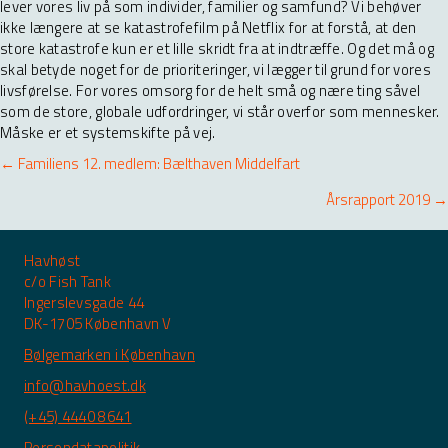
lever vores liv på som individer, familier og samfund? Vi behøver
ikke længere at se katastrofefilm på Netflix for at forstå, at den
store katastrofe kun er et lille skridt fra at indtræffe. Og det må og
skal betyde noget for de prioriteringer, vi lægger til grund for vores
livsførelse. For vores omsorg for de helt små og nære ting såvel
som de store, globale udfordringer, vi står overfor som mennesker.
Måske er et systemskifte på vej.
Posts
← Familiens 12. medlem: Bælthaven Middelfart
navigation
Årsrapport 2019 →
Havhøst
c/o Fish Tank
Ingerslevsgade 44
DK-1705 København V
Bølgemarken i København
info@havhoest.dk
(+45) 4440 8641
Persondatapolitik