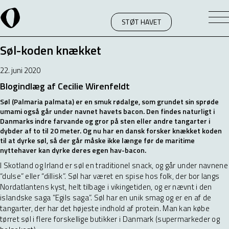
STØT HAVET
Søl-koden knækket
22. juni 2020
Blogindlæg af Cecilie Wirenfeldt
Søl (Palmaria palmata) er en smuk rødalge, som grundet sin sprøde
umami også går under navnet havets bacon. Den findes naturligt i
Danmarks indre farvande og gror på sten eller andre tangarter i
dybder af to til 20 meter. Og nu har en dansk forsker knækket koden
til at dyrke søl, så der går måske ikke længe før de maritime
nyttehaver kan dyrke deres egen hav-bacon.
I Skotland og Irland er søl en traditionel snack, og går under navnene
“dulse” eller “dillisk”. Søl har været en spise hos folk, der bor langs
Nordatlantens kyst, helt tilbage i vikingetiden, og er nævnt i den
islandske saga ”Egils saga”. Søl har en unik smag og er en af de
tangarter, der har det højeste indhold af protein. Man kan købe
tørret søl i flere forskellige butikker i Danmark (supermarkeder og