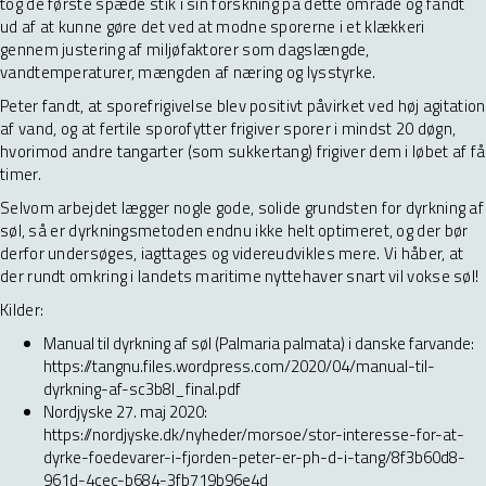
tog de første spæde stik i sin forskning på dette område og fandt
ud af at kunne gøre det ved at modne sporerne i et klækkeri
gennem justering af miljøfaktorer som dagslængde,
vandtemperaturer, mængden af næring og lysstyrke.
Peter fandt, at sporefrigivelse blev positivt påvirket ved høj agitation
af vand, og at fertile sporofytter frigiver sporer i mindst 20 døgn,
hvorimod andre tangarter (som sukkertang) frigiver dem i løbet af få
timer.
Selvom arbejdet lægger nogle gode, solide grundsten for dyrkning af
søl, så er dyrkningsmetoden endnu ikke helt optimeret, og der bør
derfor undersøges, iagttages og videreudvikles mere. Vi håber, at
der rundt omkring i landets maritime nyttehaver snart vil vokse søl!
Kilder:
Manual til dyrkning af søl (Palmaria palmata) i danske farvande:
https://tangnu.files.wordpress.com/2020/04/manual-til-
dyrkning-af-sc3b8l_final.pdf
Nordjyske 27. maj 2020:
https://nordjyske.dk/nyheder/morsoe/stor-interesse-for-at-
dyrke-foedevarer-i-fjorden-peter-er-ph-d-i-tang/8f3b60d8-
961d-4cec-b684-3fb719b96e4d