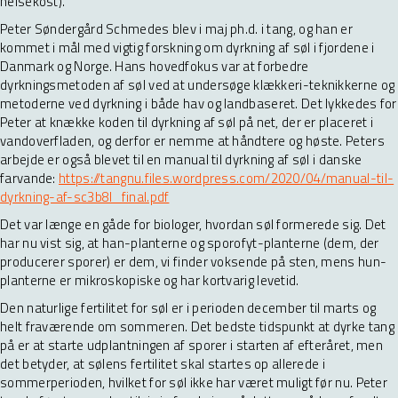
helsekost).
Peter Søndergård Schmedes blev i maj ph.d. i tang, og han er
kommet i mål med vigtig forskning om dyrkning af søl i fjordene i
Danmark og Norge. Hans hovedfokus var at forbedre
dyrkningsmetoden af søl ved at undersøge klækkeri-teknikkerne og
metoderne ved dyrkning i både hav og landbaseret. Det lykkedes for
Peter at knække koden til dyrkning af søl på net, der er placeret i
vandoverfladen, og derfor er nemme at håndtere og høste. Peters
arbejde er også blevet til en manual til dyrkning af søl i danske
farvande:
https://tangnu.files.wordpress.com/2020/04/manual-til-
dyrkning-af-sc3b8l_final.pdf
Det var længe en gåde for biologer, hvordan søl formerede sig. Det
har nu vist sig, at han-planterne og sporofyt-planterne (dem, der
producerer sporer) er dem, vi finder voksende på sten, mens hun-
planterne er mikroskopiske og har kortvarig levetid.
Den naturlige fertilitet for søl er i perioden december til marts og
helt fraværende om sommeren. Det bedste tidspunkt at dyrke tang
på er at starte udplantningen af sporer i starten af efteråret, men
det betyder, at sølens fertilitet skal startes op allerede i
sommerperioden, hvilket for søl ikke har været muligt før nu. Peter