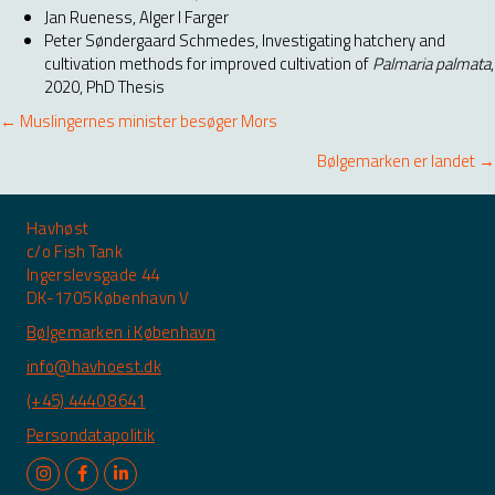
Jan Rueness, Alger I Farger
Peter Søndergaard Schmedes, Investigating hatchery and
cultivation methods for improved cultivation of
Palmaria palmata
,
2020, PhD Thesis
Posts
← Muslingernes minister besøger Mors
navigation
Bølgemarken er landet →
Havhøst
c/o Fish Tank
Ingerslevsgade 44
DK-1705 København V
Bølgemarken i København
info@havhoest.dk
(+45) 4440 8641
Persondatapolitik