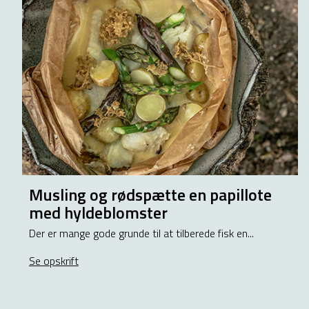
Musling og rødspætte en papillote
med hyldeblomster
Der er mange gode grunde til at tilberede fisk en...
Se opskrift
about Musling og rødspætte en papillote med hyl