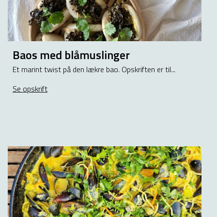
Baos med blåmuslinger
Et marint twist på den lækre bao. Opskriften er til...
Se opskrift
about Baos med blåmuslinger