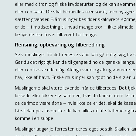
eller med citron og friske krydderurter, og de kan svømme i
eller i en salat. De skal behandles nænsomt, men nysgerrig
sætter grænser. Blåmuslinger besidder skaldyrets sødme,
er de – i modsætning til, hvad mange tror – ikke slimede,
længe de ikke bliver tilberedt for længe.
Rensning, opbevaring og tilberedning
Selv muslinger fra det reneste vand kan gøre dig syg, hvi
Gør du det rigtigt, kan de til gengæld holde ganske længe.
eller i en kasse uden låg. Aldrig i vand og aldrig varmere en
hav, ikke af havn. Friske muslinger kan godt holde sig en u
Muslingerne skal være levende, når de tilberedes. Det tjekk
lukkede eller lukker sig sammen, hvis du banker dem let m
de derimod være åbne – hvis ikke de er det, skal de kasse
først dampes, hvorefter de kan pilles ud af skallerne og fry
komme i en suppe .
Muslinger udgør jo forresten deres eget bestik. Skallen ka