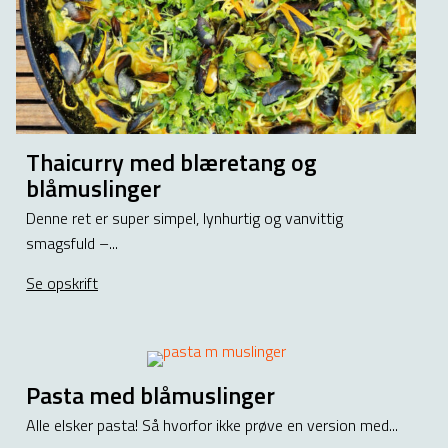
Thaicurry med blæretang og
blåmuslinger
Denne ret er super simpel, lynhurtig og vanvittig
smagsfuld –...
Se opskrift
about Thaicurry med blæretang og blåmuslinger
Pasta med blåmuslinger
Alle elsker pasta! Så hvorfor ikke prøve en version med...