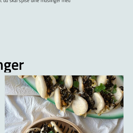
 at du skal spise dine muslinger med
.
nger