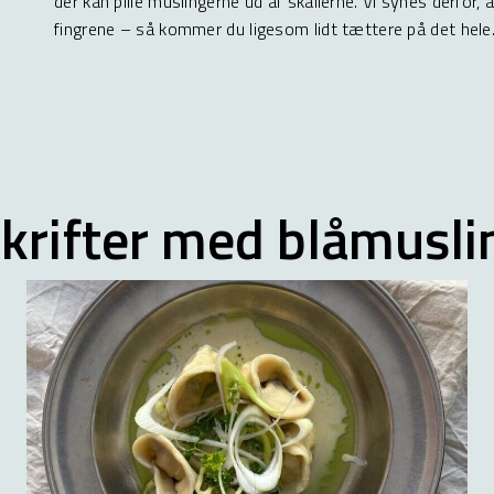
der kan pille muslingerne ud af skallerne. Vi synes derfor,
fingrene – så kommer du ligesom lidt tættere på det hele
krifter med blåmusli