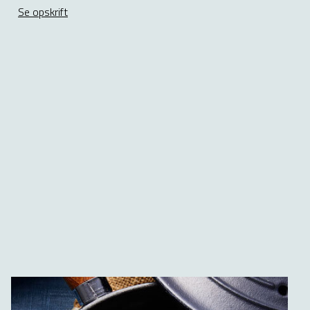
Se opskrift
about Pasta med blåmuslinger