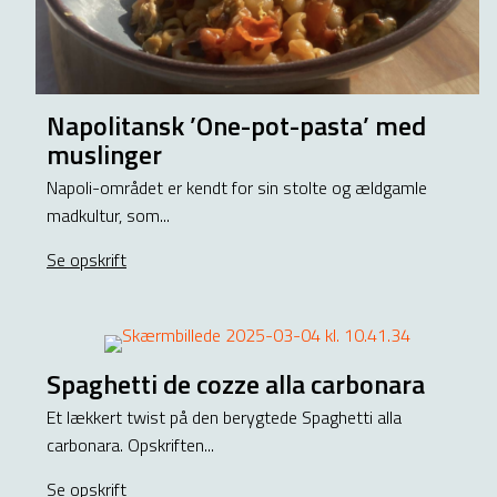
Napolitansk ’One-pot-pasta’ med
muslinger
Napoli-området er kendt for sin stolte og ældgamle
madkultur, som...
Se opskrift
about Napolitansk ’One-pot-pasta’ med muslinger
Spaghetti de cozze alla carbonara
Et lækkert twist på den berygtede Spaghetti alla
carbonara. Opskriften...
Se opskrift
about Spaghetti de cozze alla carbonara