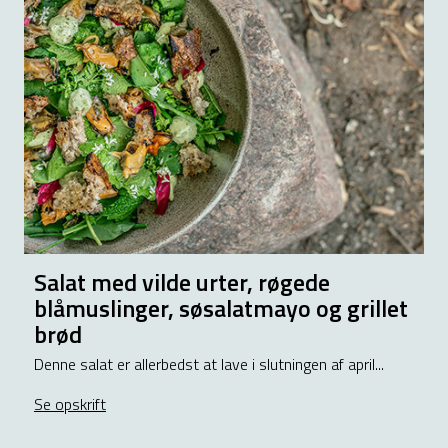
Salat med vilde urter, røgede
blåmuslinger, søsalatmayo og grillet
brød
Denne salat er allerbedst at lave i slutningen af april...
deblomster
Se opskrift
about Salat med vilde urter, røgede blåmuslinger, s