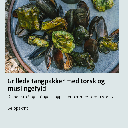
Grillede tangpakker med torsk og
muslingefyld
De her små og saftige tangpakker har rumsteret i vores...
Se opskrift
about Grillede tangpakker med torsk og muslingefyld
øsalatmayo og grillet brød