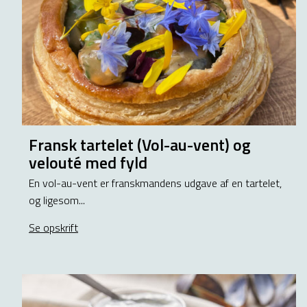
Fransk tartelet (Vol-au-vent) og
velouté med fyld
En vol-au-vent er franskmandens udgave af en tartelet,
og ligesom...
Se opskrift
about Fransk tartelet (Vol-au-vent) og velouté me