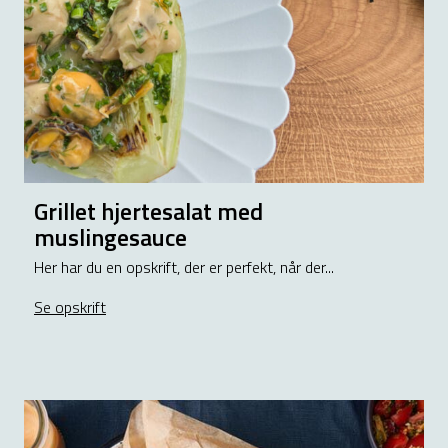
Grillet hjertesalat med
muslingesauce
Her har du en opskrift, der er perfekt, når der...
Se opskrift
about Grillet hjertesalat med muslingesauce
d fyld