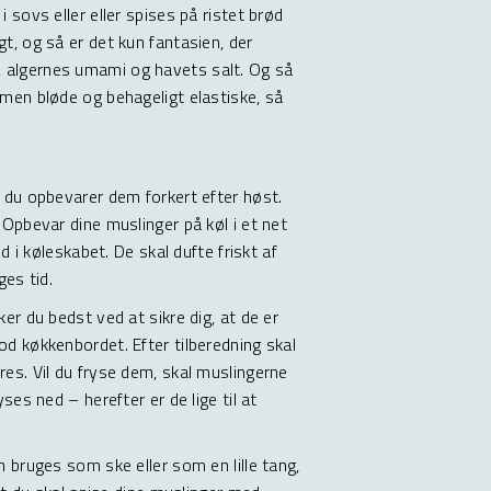
 sovs eller eller spises på ristet brød
t, og så er det kun fantasien, der
 algernes umami og havets salt. Og så
 men bløde og behageligt elastiske, så
s du opbevarer dem forkert efter høst.
 Opbevar dine muslinger på køl i et net
d i køleskabet. De skal dufte friskt af
ges tid.
er du bedst ved at sikre dig, at de er
od køkkenbordet. Efter tilberedning skal
res. Vil du fryse dem, skal muslingerne
ses ned – herefter er de lige til at
n bruges som ske eller som en lille tang,