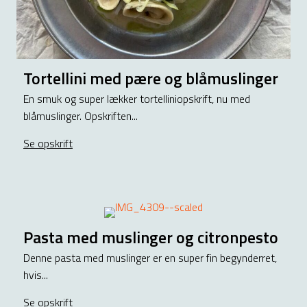
Tortellini med pære og blåmuslinger
En smuk og super lækker tortelliniopskrift, nu med
blåmuslinger. Opskriften...
Se opskrift
about Tortellini med pære og blåmuslinger
Pasta med muslinger og citronpesto
Denne pasta med muslinger er en super fin begynderret,
hvis...
Se opskrift
about Pasta med muslinger og citronpesto