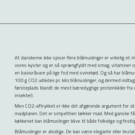
Blåmuslinger i kø
At danskerne ikke spiser flere blåmuslinger er virkelig et m
vores kyster og er så sprængfyldt med smag, vitaminer og
en basisråvare på lige fod med svinekød. Og så har blåmus
100 g CO2 udledes pr. kilo blåmuslinger, og dermed indtag
førsteplads blandt de mest bæredygtige proteinkilder fra 
insekter).
Men CO2-aftrykket er ikke det afgørende argument for at t
madplanen. Det er simpelthen lækker mad. Med ganske få in
køkkenet kan blåmuslinger blive til både folkelige og festli
Blåmuslinger er alsidige. De kan være elegante eller brut