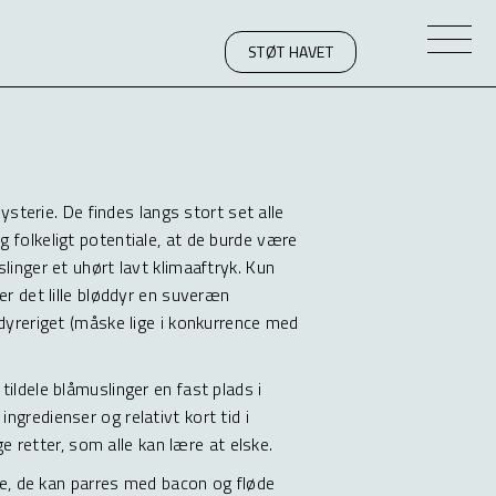
STØT HAVET
kkenet
ysterie. De findes langs stort set alle
 folkeligt potentiale, at de burde være
linger et uhørt lavt klimaaftryk. Kun
er det lille bløddyr en suveræn
dyreriget (måske lige i konkurrence med
ildele blåmuslinger en fast plads i
gredienser og relativt kort tid i
ge retter, som alle kan lære at elske.
ale, de kan parres med bacon og fløde